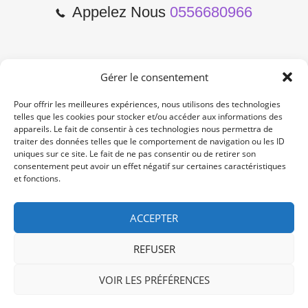
Appelez Nous
0556680966
Gérer le consentement
2 Cours de l'Yser 33800
Bordeaux
Pour offrir les meilleures expériences, nous utilisons des technologies
telles que les cookies pour stocker et/ou accéder aux informations des
appareils. Le fait de consentir à ces technologies nous permettra de
Lun-Samedi: 10:00 -19:00
traiter des données telles que le comportement de navigation ou les ID
Non Stop
uniques sur ce site. Le fait de ne pas consentir ou de retirer son
consentement peut avoir un effet négatif sur certaines caractéristiques
et fonctions.
contact@re-konekt.fr
/
/
ACCEPTER
REFUSER
VOIR LES PRÉFÉRENCES
© 2024 RE KONEKT. All Rights Reserved.