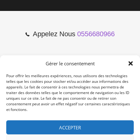
Appelez Nous
0556680966
Gérer le consentement
2 Cours de l'Yser 33800
Bordeaux
Pour offrir les meilleures expériences, nous utilisons des technologies
telles que les cookies pour stocker et/ou accéder aux informations des
appareils. Le fait de consentir à ces technologies nous permettra de
Lun-Samedi: 10:00 -19:00
traiter des données telles que le comportement de navigation ou les ID
Non Stop
uniques sur ce site. Le fait de ne pas consentir ou de retirer son
consentement peut avoir un effet négatif sur certaines caractéristiques
et fonctions.
contact@re-konekt.fr
/
/
ACCEPTER