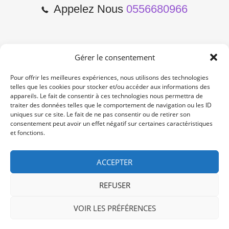
Appelez Nous
0556680966
Gérer le consentement
2 Cours de l'Yser 33800
Bordeaux
Pour offrir les meilleures expériences, nous utilisons des technologies
telles que les cookies pour stocker et/ou accéder aux informations des
appareils. Le fait de consentir à ces technologies nous permettra de
Lun-Samedi: 10:00 -19:00
traiter des données telles que le comportement de navigation ou les ID
Non Stop
uniques sur ce site. Le fait de ne pas consentir ou de retirer son
consentement peut avoir un effet négatif sur certaines caractéristiques
et fonctions.
contact@re-konekt.fr
/
/
ACCEPTER
REFUSER
VOIR LES PRÉFÉRENCES
© 2024 RE KONEKT. All Rights Reserved.