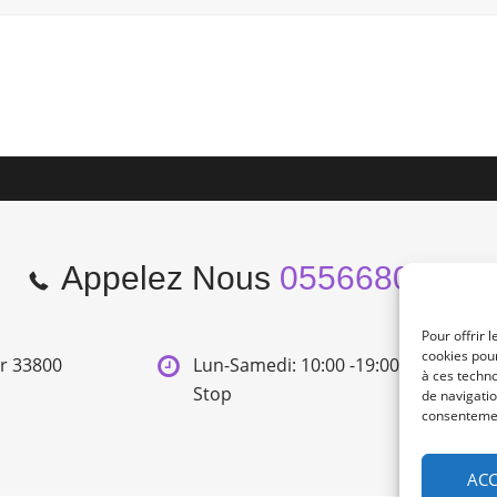
Appelez Nous
0556680966
Pour offrir 
cookies pour
er 33800
Lun-Samedi: 10:00 -19:00 Non
à ces techn
Stop
de navigatio
consentement
ACC