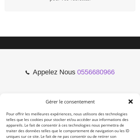
Appelez Nous
0556680966
Gérer le consentement
2 Cours de l'Yser 33800
Bordeaux
Pour offrir les meilleures expériences, nous utilisons des technologies
telles que les cookies pour stocker et/ou accéder aux informations des
appareils. Le fait de consentir à ces technologies nous permettra de
Lun-Samedi: 10:00 -19:00
traiter des données telles que le comportement de navigation ou les ID
Non Stop
uniques sur ce site. Le fait de ne pas consentir ou de retirer son