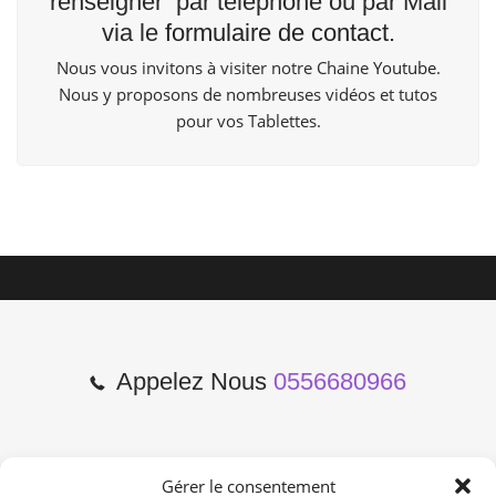
renseigner par téléphone ou par Mail
via le
formulaire de contact
.
Nous vous invitons à visiter notre Chaine
Youtube
.
Nous y proposons de nombreuses vidéos et tutos
pour vos Tablettes.
Appelez Nous
0556680966
Gérer le consentement
2 Cours de l'Yser 33800