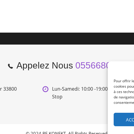
Appelez Nous
0556680966
Pour offrir 
cookies pour
er 33800
Lun-Samedi: 10:00 -19:00 Non
à ces techn
Stop
de navigatio
consentement
ACC
© 2024 RE KONEKT. All Rights Reserved.