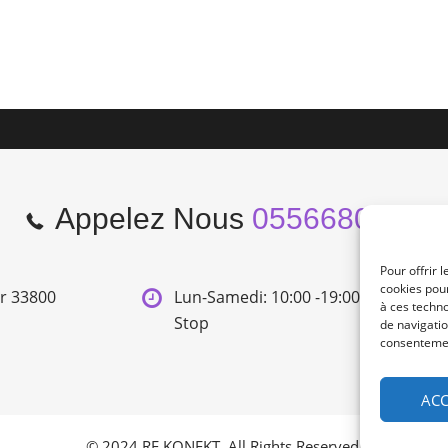
Appelez Nous
0556680966
Pour offrir 
cookies pour
er 33800
Lun-Samedi: 10:00 -19:00 Non
à ces techn
Stop
de navigatio
consentement
ACC
© 2024 RE KONEKT. All Rights Reserved.