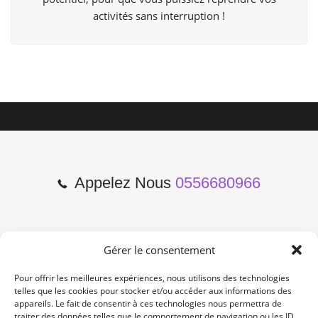
activités sans interruption !
Appelez Nous
0556680966
Gérer le consentement
2 Cours de l'Yser 33800
Bordeaux
Pour offrir les meilleures expériences, nous utilisons des technologies
telles que les cookies pour stocker et/ou accéder aux informations des
appareils. Le fait de consentir à ces technologies nous permettra de
Lun-Samedi: 10:00 -19:00
traiter des données telles que le comportement de navigation ou les ID