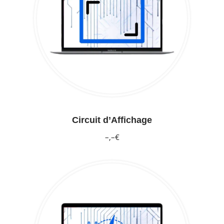
Circuit d’Affichage
–,–€