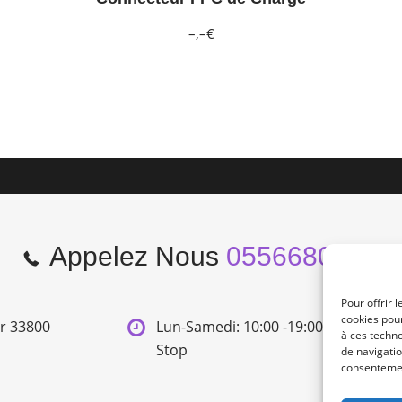
–,–€
Appelez Nous
0556680966
Pour offrir 
cookies pour
er 33800
Lun-Samedi: 10:00 -19:00 Non
à ces techn
Stop
de navigatio
consentement