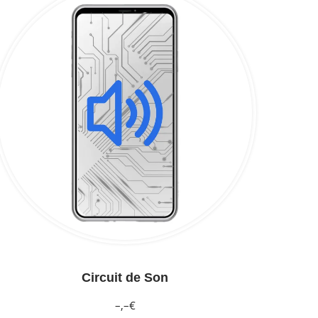
Circuit de Son
–,–€