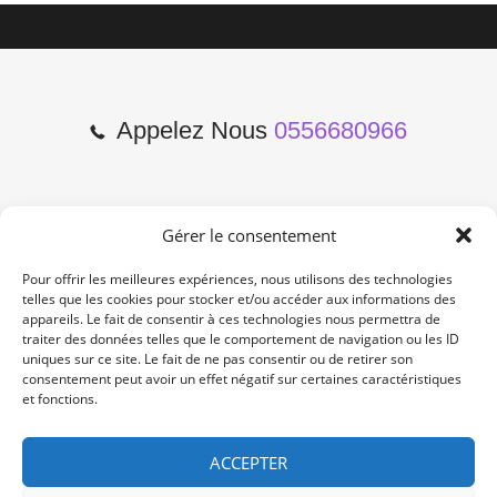
Appelez Nous
0556680966
Gérer le consentement
2 Cours de l'Yser 33800
Bordeaux
Pour offrir les meilleures expériences, nous utilisons des technologies
telles que les cookies pour stocker et/ou accéder aux informations des
appareils. Le fait de consentir à ces technologies nous permettra de
Lun-Samedi: 10:00 -19:00
traiter des données telles que le comportement de navigation ou les ID
Non Stop
uniques sur ce site. Le fait de ne pas consentir ou de retirer son
consentement peut avoir un effet négatif sur certaines caractéristiques
et fonctions.
contact@re-konekt.fr
/
/
ACCEPTER