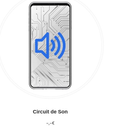
Circuit de Son
–,–€