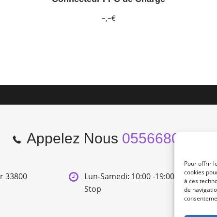
–,–€
Appelez Nous
0556680966
Pour offrir 
cookies pour
er 33800
Lun-Samedi: 10:00 -19:00 Non
à ces techn
Stop
de navigatio
consentement