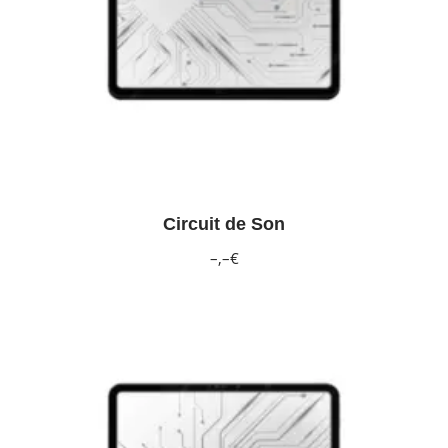
Circuit de Son
–,–€