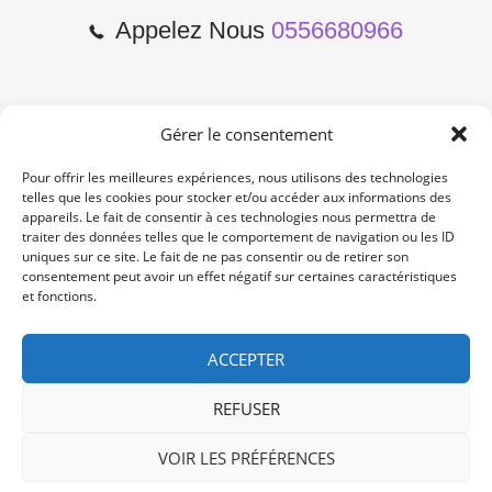
Appelez Nous
0556680966
Gérer le consentement
2 Cours de l'Yser 33800
Bordeaux
Pour offrir les meilleures expériences, nous utilisons des technologies
telles que les cookies pour stocker et/ou accéder aux informations des
appareils. Le fait de consentir à ces technologies nous permettra de
Lun-Samedi: 10:00 -19:00
traiter des données telles que le comportement de navigation ou les ID
Non Stop
uniques sur ce site. Le fait de ne pas consentir ou de retirer son
consentement peut avoir un effet négatif sur certaines caractéristiques
et fonctions.
contact@re-konekt.fr
/
/
ACCEPTER
REFUSER
VOIR LES PRÉFÉRENCES
© 2024 RE KONEKT. All Rights Reserved.