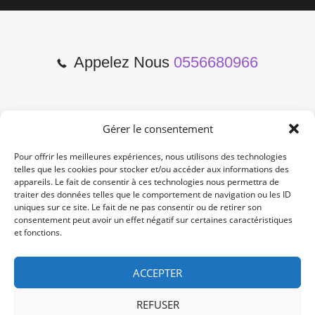
Appelez Nous
0556680966
Gérer le consentement
2 Cours de l'Yser 33800
Bordeaux
Pour offrir les meilleures expériences, nous utilisons des technologies
telles que les cookies pour stocker et/ou accéder aux informations des
appareils. Le fait de consentir à ces technologies nous permettra de
Lun-Samedi: 10:00 -19:00
traiter des données telles que le comportement de navigation ou les ID
Non Stop
uniques sur ce site. Le fait de ne pas consentir ou de retirer son
consentement peut avoir un effet négatif sur certaines caractéristiques
et fonctions.
contact@re-konekt.fr
/
/
ACCEPTER
REFUSER